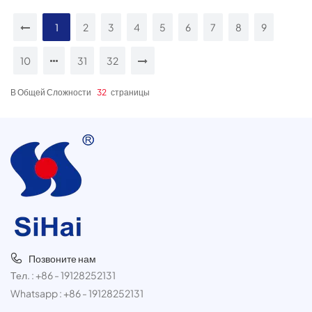
1
2
3
4
5
6
7
8
9
10
31
32
В Общей Сложности
32
Страницы
Позвоните нам
Тел. :
+86 - 19128252131
Whatsapp :
+86 - 19128252131