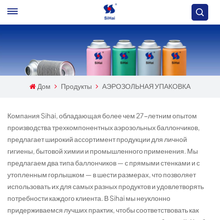
Дом
Продукты
АЭРОЗОЛЬНАЯ УПАКОВКА
Компания Sihai, обладающая более чем 27-летним опытом
производства трехкомпонентных аэрозольных баллончиков,
предлагает широкий ассортимент продукции для личной
гигиены, бытовой химии и промышленного применения. Мы
предлагаем два типа баллончиков — с прямыми стенками и с
утопленным горлышком — в шести размерах, что позволяет
использовать их для самых разных продуктов и удовлетворять
потребности каждого клиента. В Sihai мы неуклонно
придерживаемся лучших практик, чтобы соответствовать как