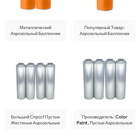
Металлический
Популярный Товар:
Аэрозольный Баллончик
Аэрозольный Баллончик
Для Уничтожения
Для CMYK-Печати 57 Мм,
Насекомых, Диаметр
Баллончик Для Освежителя
57x166 Мм, Внутри
Воздуха 140 Мм, Пустая
Лакированный, Пустой, Из
Жестяная Банка Для
Жести.
Аэрозоля.
Большой Спрос! Пустые
Производитель: Color
Жестяные Аэрозольные
Paint, Пустые Аэрозольные
Баллончики Большого
Баллончики.
Количества Для Бутана.