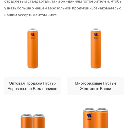
отраслевым стандартам, так и ожиданиям потребителей. Чтобы
узнать больше о нашей аэрозольной продукции, ознакомьтесь с
нашим ассортиментом ниже.
Оптовая Продажа Пустых
Многоразовые Пустые
Аэрозольных Баллончиков
Жестяные Банки
Диаметром 57 Мм И
Диаметром 57 Мм Для
Высотой 206 Мм Для
CMYK-Печати, Объем
Инсектицидов.
400 Мл.