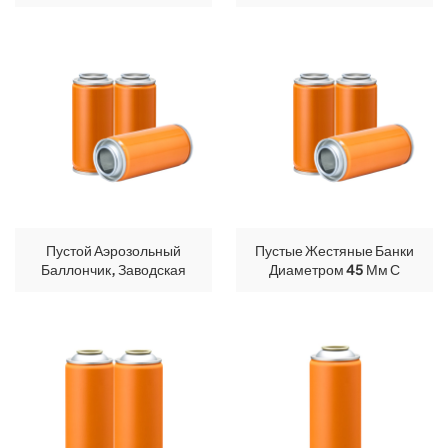
Диаметром 45 Мм Для
Диаметром 45 Мм Для
Праздничных
Средств Личной Гигиены.
Мероприятий.
Использованы
Аэрозольные Баллончики.
Пустой Аэрозольный
Пустые Жестяные Банки
Баллончик, Заводская
Диаметром 45 Мм С
Цена, 45х118 Мм, Внутри,
Многоразовым Горлышком,
Белый, Для Создания
Жестяные Банки Для
Эффекта Снега На
Аэрозоля Диаметром 100
Рождественской Елке.
Мм.