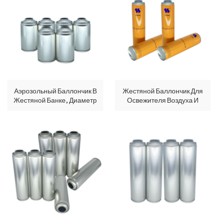
Аэрозольный Баллончик В
Жестяной Баллончик Для
Жестяной Банке, Диаметр
Освежителя Воздуха И
65 X 100 Мм, Объем 300
Аэрозольный Баллончик С
Мл, Для Освежителя
Горлышком, С
Воздуха.
Возможностью Печати
CMYK, Диаметр 52*195
Мм, Пустой Жестяной
Аэрозольный Баллончик.