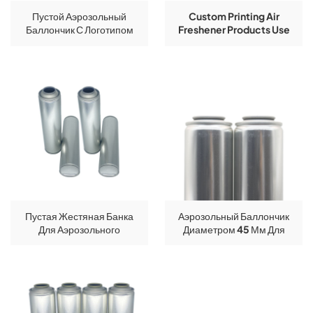
Пустой Аэрозольный
Custom Printing Air
Баллончик С Логотипом
Freshener Products Use
CMYK, Диаметр 52х195
Empty Aerosol Can
Мм, Горлышко С
Отверстием Для Горлышка,
Для Освежителя Воздуха
Big Performance.
Пустая Жестяная Банка
Аэрозольный Баллончик
Для Аэрозольного
Диаметром 45 Мм Для
Освежителя Воздуха,
Средств По Уходу За
Металлическая Бутылка С
Автомобилем.
Возможностью Нанесения
Индивидуальной Печати.