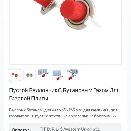
Пустой Баллончик С Бутановым Газом Для
Газовой Плиты
Баллон с бутаном, диаметр 65×159 мм, для кемпинга, для
газовых плит, пустые жестяные аэрозольные баллончики.
T/T, D/P, L/C,Western Union etc.
Оплата :