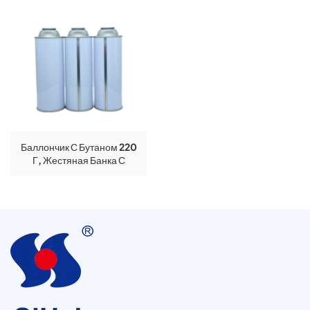
Баллончик С Бутаном 220
Г, Жестяная Банка С
Прямыми Стенками
Размером 65*158 Мм.